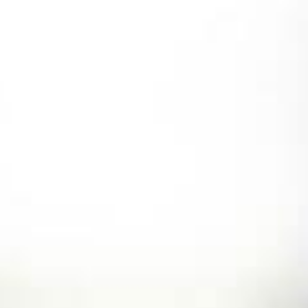
跳
至
主
要
內
容