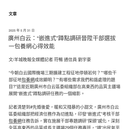
文章
發
2025 年 5 月 31 日
佈
廣州白云：“嵌進式”蹲點調研晉陞干部選拔
於
一包養網心得效能
文/羊城晚報全媒體記者 符暢 通信員 劉宇豪
“今朝白云國際機場三期擴建工程征地停頓若何？”“哪些干
部征地
包養網
成效顯明？”“有哪些需求我們和諧處理的題
目?”這是近期廣州市白云區委組織部在高東西的品質主疆場
展開“嵌進式”蹲點調研任務的一個縮影。
記者清楚到#先婚後愛，暖和又殘暴的小甜文，廣州市白云
區委組織部把經濟任務作為切進點，印發“嵌進式”考核干部
包養網
任務告訴，實在施展干部專題調研“探頭”感化，深刻
全區高東西的品質成長主疆場29個任務專班，“調”出民氣平