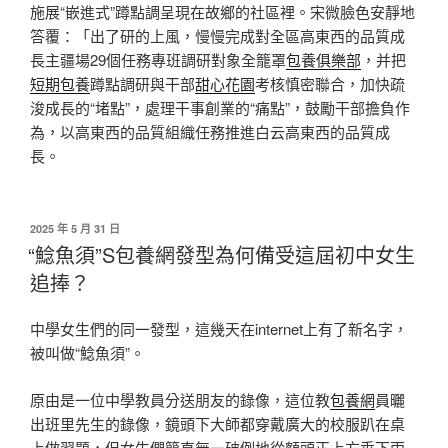
施展“嵌進式”蹲點調呈現在故鄉的社區裡。宋微臉色安靜地
答覆：「出了研的上風，慢慢完成對全區高東西的品質成
長主疆場29個任務專班調研對象全籠罩
包養俱樂部
，并把
短期包養
蹲點調研與干部
甜心花園
考核慎密聯合，加快疏
浚成長的“堵點”，處理干事創業的“痛點”，鼓勵干部擔負作
為，以高東西的品質組織任務推進白云高東西的品質成
長。
發
2025 年 5 月 31 日
佈
“鯰魚須”S包養網發型為何備受這屆初中女生
於
追捧？
中學女生們的同一發型，這幾天在internet上有了新名字，
被叫做“鯰魚須”。
原由是一位中學教員分送朋友的錄像，這位教
包養網
員曬
出班里先生的錄像，鏡頭下大師都穿戴廣大的校服趴在桌
上做習題，但女生們簡直無一破例地從額頭正上方垂下兩