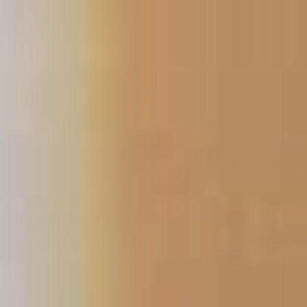
跳
至
主
要
內
容