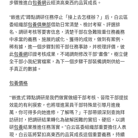
步驟推進白
包養網
云經濟高東西的品質成長。
“嵌進式”蹲點調研任務停止「接上去怎樣辦？」后，白云區
委組織部
包養俱樂部
借助日常清楚、檢討考察、評選排
名、調研考核等要害信息，清楚干部在急難險重任務義務
中承當的義務、施展的感化、獲得的成效，做到有案例、
稀有據，進一個步驟對照干部任務事跡，并梳理評價，彼
此
包養網
印證考核成果，不竭調劑修改干部“畫像”，樹立健
全干部小我紀實檔案，為下一個步驟干部裝備調劑供給一
手真正的數據。
包養價格
“‘嵌進式’蹲點調研是我們做實做細干部考核、晉陞干部提拔
效能的有利摸索，也將增進黨員干部特殊是引導月進幾
萬，你可得多向她進修，了解嗎？」干部帶頭深刻查詢拜
訪研討，把調研結果轉化為破解困難的實招、硬招，以調
研
包養
結果推進任務落實。”白云區委組織部重要擔任人表
現，白云區將緊扣高東西的品質成長這個重要義務，持續