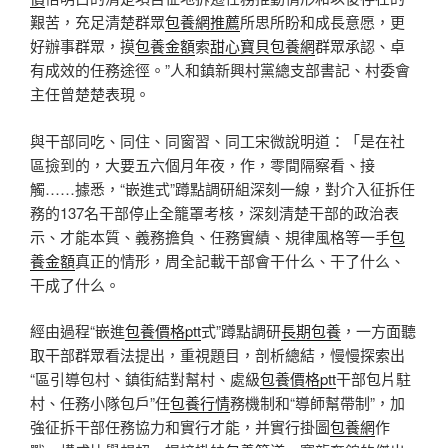
艱苦，充足清楚群眾
包養網推薦
所思所盼和成長意愿，更
好辦事群眾，摸
包養金額
索
甜心寶貝包養網
群眾承認、卓
有成效的任務途徑。”人和鎮新興村黨總支部書記、村委會
主任曾楚楚表現。
與干部同吃、同住、同窗習、同工宋微說明道：「是在社
區撿到的，大要五六個月年夜，作，零間隔察看、接
觸……據悉，“嵌進式”蹲點調研組深刻一線，對介入征拆任
務的137名干部停止全籠罩考核，深刻清楚干部的政治表
示、才能本質、義務擔負、任務實績、規律風格等一手
包
養金額
真正的情形，周全記載干部會干什么、干了什么、
干成了什么。
經由過程“嵌進
包養價格ptt
式”蹲點調研
長期包養
，一方面聽
取干部群眾看法提出，重視題目，剖析總結，慢慢探索出
“區引導包村、鎮街結對幫村、處級
包養價格ptt
干部包片駐
村、任務小隊包戶”任
包養行情
務機制和“導師幫帶制”，加
強征拆干部任務協力和實行才能，并實行掛圖
包養網
作