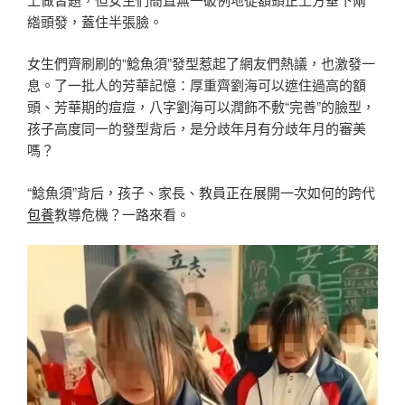
綹頭發，蓋住半張臉。
女生們齊刷刷的“鯰魚須”發型惹起了網友們熱議，也激發一
息。了一批人的芳華記憶：厚重齊劉海可以遮住過高的額
頭、芳華期的痘痘，八字劉海可以潤飾不敷“完善”的臉型，
孩子高度同一的發型背后，是分歧年月有分歧年月的審美
嗎？
“鯰魚須”背后，孩子、家長、教員正在展開一次如何的跨代
包養
教導危機？一路來看。