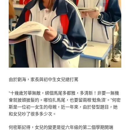
由於劉海，家長與初中生女兒總打罵
“十幾歲芳華無敵，綁個馬尾多都雅，多清新！非要一無機
會就披頭披髮的。哪怕扎馬尾，也要留兩根‘鯰魚須’。”何密
斯是一位初一女生的母親，近一年來，由於發型題目，她
和女兒吵了很多多少次。
何密斯記得，女兒的變更是從六年級的第二個學期開端