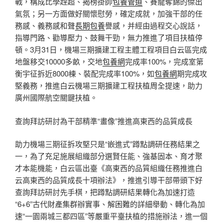
戰，構成比學趕超、揭榜掛帥
包養管道
、賽龍奪錦的傑出
氣氛；另一方面做好關懷慰勞，確定成就，加強干部的任
務感、義務感和聲
長期包養
譽感，并經由過程交心說話，
指導門路、勸導壓力、鼓舞干勁，無力推進了項目扶植停
頓。3月31日，機場三期擴建工程主體工程項目白云區完成
地盤移交10000多畝，交地
包養網
完成率100%，完成室第
衡宇征拆近8000棟、裝配完成率100%，如
包養網
期完成攻
堅義務，推進白云機場三期擴建工程扶植周全提速，助力
廣州國際航空關鍵扶植。
查詢拜訪研討為干部精準“畫像”推進高東西的品質成長
助力機場三期征拆攻堅只是“嵌進式”蹲點調研任務結果之
一，為了充足施展組織部分選賢任能、強基固本、育才聚
才本能機能，白云區出臺《高東西的品質組織任務推進白
云高東西的品質成長十項辦法》，推進引導干部帶頭下好
查詢拜訪研討先手棋，把蹲點調研結果轉化為加速打造
“6+6”古代財產集群辦實事、解困難的詳細舉動、轉化為加
速“一園兩城三都四區”等嚴重平臺扶植的措施辦法，進一個