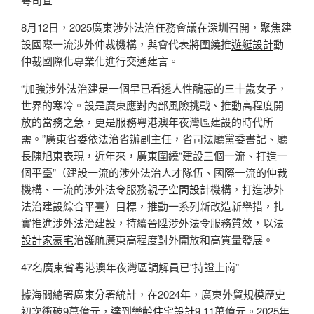
8月12日，2025廣東涉外法治任務會議在深圳召開，聚焦建
設國際一流涉外仲裁機構，與會代表將圍繞推
遊艇設計
動
仲裁國際化專業化進行交通建言。
“加強涉外法治建是一個早已看透人性醜惡的三十歲女子，
世界的寒冷。設是廣東應對內部風險挑戰、推動高程度開
放的當務之急，更是服務粵港澳年夜灣區建設的時代所
需。”廣東省委依法治省辦副主任，省司法廳黨委書記、廳
長陳旭東表現，近年來，廣東圍繞“建設三個一流、打造一
個平臺”（建設一流的涉外法治人才隊伍、國際一流的仲裁
機構、一流的涉外法令服務
親子空間設計
機構，打造涉外
法治建設綜合平臺）目標，推動一系列新改造新舉措，扎
實推進涉外法治建設，持續晉陞涉外法令服務質效，以法
設計家豪宅
治護航廣東高程度對外開放和高質量發展。
47名廣東省粵港澳年夜灣區調解員已“持證上崗”
據海關總署廣東分署統計，在2024年，廣東外貿規模歷史
初次衝破9萬億元，達到
樂齡住宅設計
9.11萬億元。2025年