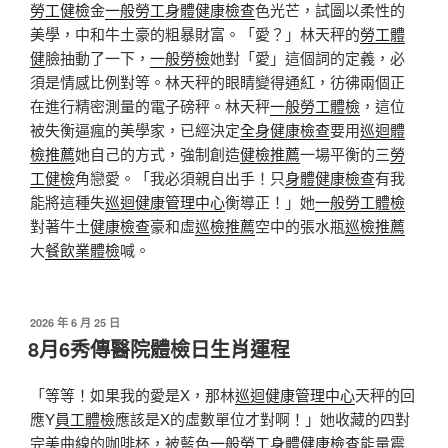
勞工健檢
金
一般勞工身體健康檢查
色光芒，試圖以柔性的
美學，中和牛土豪的粗暴財富。「愛？」林天秤的
勞工體
健
臉抽動了一下，
一般勞檢
她對「愛」這個詞的定義，必
須是情感比例對等。林天秤的眼睛變得通紅，彷彿兩個正
在進行精密測量的電子磅秤。林天秤
一般勞工體檢
，這位
被失衡逼瘋的美學家，已經決定
全身健康檢查
要用
巡迴體
檢推薦
她自己的方式，強制創造
健檢推薦
一場平衡的三
勞
工健檢
角戀愛。「我必須親自出手！只
身體健康檢查
有我
能將這種失
巡迴健康管理中心
衡導正！」她
一般勞工體檢
對著牛土
健康檢查
豪和虛
巡檢推薦
空中的張水瓶
巡檢推薦
大
餐飲業體檢
喊。
發
2026 年 6 月 25 日
佈
8月6秀傳醫院體檢日生肖運程
於
「等等！如果我的愛是X，那林
巡迴健康管理中心
天秤的回
應Y
員工體檢
應該是X的虛數單位才對啊！」她收藏的四對
完美曲線的咖啡杯，被藍色
一般勞工身體健康檢查
能量震