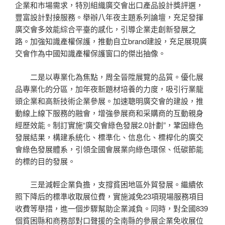
企業和市場需求，特別組織廣交會出口產品設計獎評選，
豐富設計對接服務。舉辦八年夜主題系列論壇，充足發揮
廣交會多效能綜合平臺的感化，引導企業走創新發展之
路。加強知識產權保護，推動自立brand建設，充足展現廣
交會作為中國知識產權保護窗口的傑出抽像。
二是以專業化為焦點，周全晉陞展覽的品質。優化展
品專業化的分區，加年夜新題材培養的力度，吸引行業龍
頭企業和高新技術企業參展。加速聰明廣交會的建設，推
動線上線下服務的融會，增強參展商和采購商的互動親身
經歷效能。制訂實施“廣交會綠色發展2.0計劃”，鞏固綠色
發展結果，構建系統化、標準化、信息化、標桿化的廣交
會綠色發展體系，引領全國會展業向綠色環保、低碳節能
的標的目的發展。
三是減輕企業負擔，支撐貧困地區外貿發展。繼續依
照下降后的標準收取展位費，實施減免23項現場服務項目
收費等舉措，進一個步驟幫助企業減負。同時，對全國839
個貧困縣和商務部對口聲援的全南縣的參展企業免收展位