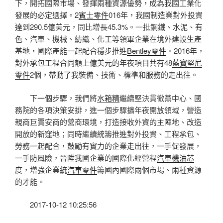
下，開拓國際市場、發揮兩種資源優勢，成為我國工業化
發展的必定選擇。2
賓士零件
016年，我國制造業對外投資
達到290.5億美元，同比增長45.3%。一批鋼鐵、水泥、有
色、汽車、機械、紡織、化工等領軍企業在境外建設生產
基地，國際產能一起配合穩步推進
Bentley零件
。2016年，
對外承包工程合同額上億美元的年夜項目共有48
藍寶堅尼
零件
2個，帶動了我裝備、技術、標準和服務的走出往。
下一個步驟，我們將
水箱精
繼續堅決貫徹黨中心、國
務院的各項決策安排，進一個步驟擴年夜開放領域，營造
親商巨賈安商的營商環境，打造接收外資的主陣地、改造
開放的新窪地；同時繼續統籌推進對外投資、工程承包、
勞務一起配合，鼓勵有實力的企業走出往，一手促發展，
一手防風險，晉陞我國企業的國際化經營程
汽車機油芯
度，增強企業統
汽車零件
籌國內國際兩個市場、兩種資源
的才能。
2017-10-12 10:25:56