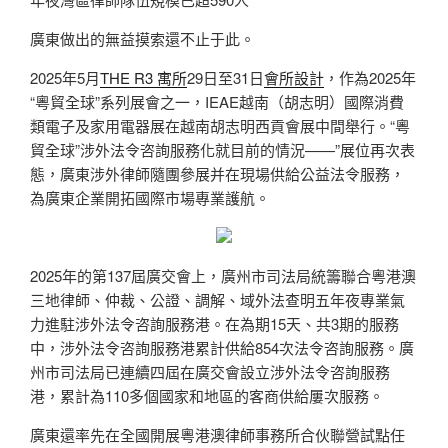
廣東做出的無益摸索還不止于此。
2025年5月
THE R3 寓所
29日至31日
會所設計
，作為2025年
“粵貿全球”系列展會之一，IEAE越南（胡志明）國際消費
類電子及家用電器展在越南胡志明西貢會展中間舉行。“粵
貿全球”涉外法令咨詢服務化就目前的情況——”展位再次表
態，廣東涉外律師隨團參展并在現場供給公益法令服務，
為廣東企業開拓國際市場專業護航。
2025年的第137屆廣交會上，廣州市司法局統籌聯合粵港澳
三地律師、仲裁、公證、調解、域外法查明五年夜專業氣
力進駐涉外法令咨詢服務港。在為期15天、共3期的服務
中，涉外法令咨詢服務港累計供給854次法令咨詢服務。廣
州市司法局已連續四屆在廣交會設立涉外法令咨詢服務
港，累計為110多個國家和地區的客商供給屢次服務。
廣東還率先在全國開展粵港澳律師事務所合伙聯營試點任