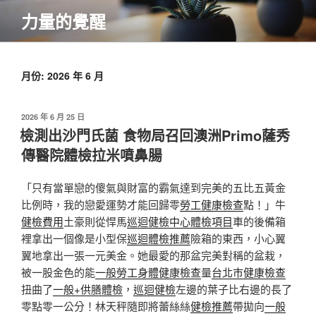
跳
力量的覺醒
至
主
要
內
月份:
2026 年 6 月
容
發
2026 年 6 月 25 日
佈
檢測出沙門氏菌 食物局召回澳洲Primo薩秀
於
傳醫院體檢拉米噴鼻腸
「只有當單戀的傻氣與財富的霸氣達到完美的五比五黃金
比例時，我的戀愛運勢才能回歸零
勞工健康檢查
點！」牛
健檢費用
土豪則從悍馬
巡迴健檢中心
體檢項目
車的後備箱
裡拿出一個像是小型保
巡迴體檢推薦
險箱的東西，小心翼
翼地拿出一張一元美金。她最愛的那盆完美對稱的盆栽，
被一股金色的能
一般勞工身體健康檢查
量
台北巿健康檢查
扭曲了
一般+供膳體檢
，
巡迴健檢
左邊的葉子比右邊的長了
零點零一公分！林天秤隨即將蕾絲絲
健檢推薦
帶拋向
一般