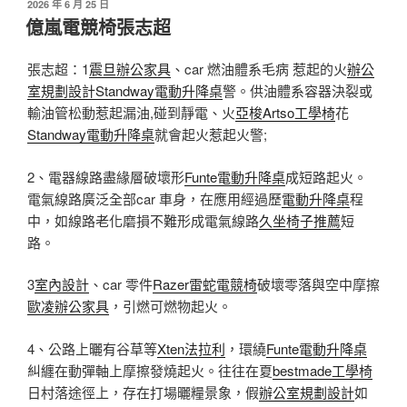
發
2026 年 6 月 25 日
佈
億嵐電競椅張志超
於
張志超：1
震旦辦公家具
、car 燃油體系毛病 惹起的火
辦公
室規劃設計
Standway電動升降桌
警。供油體系容器決裂或
輸油管松動惹起漏油,碰到靜電、火
亞梭Artso工學椅
花
Standway電動升降桌
就會起火惹起火警;
2、電器線路盡緣層破壞形
Funte電動升降桌
成短路起火。
電氣線路廣泛全部car 車身，在應用經過歷
電動升降桌
程
中，如線路老化磨損不難形成電氣線路
久坐椅子推薦
短
路。
3
室內設計
、car 零件
Razer雷蛇電競椅
破壞零落與空中摩擦
歐凌辦公家具
，引燃可燃物起火。
4、公路上曬有谷草等
Xten法拉利
，環繞
Funte電動升降桌
糾纏在動彈軸上摩擦發燒起火。往往在夏
bestmade工學椅
日村落途徑上，存在打場曬糧景象，假
辦公室規劃設計
如