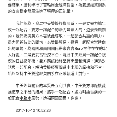
要結果，勝利舉行了首輪周全經濟對話，為雙邊經貿關系
的安康穩定發展注進了積極的正能量。
我們認為，發展中美雙邊經貿關系，一是要盡力擴年
夜一起配合。雙方一起配合的潛力是宏大的，遠景是廣闊
的，我們愿與美方本著彼此尊敬、一起配合共贏的精力，
盡力照顧彼此的關切，為雙邊貿易、投資一起配合營造傑
出的環境，為兩國和兩國國民帶來實實
Benz零件
在在的宏
大好處。二是要妥當管控不合。隨著中美經貿一起配合規
模的日益擴年夜，雙方應該始終堅持商量和溝通，通過對
話與一起配合，解決雙邊經貿關系中出現的摩擦和不合，
始終堅持中美雙邊經貿關系在正確軌道上前行。
中美經貿關系的本質是互利共贏，中美雙方都應該愛
護這來之不易的結果，攜手一起配合，盡力呵護當前的一
起配合
水箱水
局勢，造福兩國國民。謝謝。
2017-10-12 10:52:26