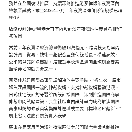
務并在全國復制推廣，持續深刻推進港澳律師年夜灣區內
地執業試點，截至2025年7月，年夜灣區律師隊伍規模已超
590人。
啟
綠設計師
動“粵港
大直室內設計
澳年夜灣區仲裁員名冊”任
務項目
當前，年夜灣區經濟總量衝破14萬億元，跨境投
天母室內
設計
資、貿易、技術一起配合呈幾何級增長。構建高效、
公平的爭議解決機制，是推動年夜灣區邁向全球創新要素
匯聚窪地的動力源之一。
國際仲裁是國際商事爭議解決的主要手腕，“近年來，廣東
聚焦建設國際一流的仲裁機構，支撐仲裁機構聯動港澳、
日式住宅設計
對
牙醫診所設計
接國際，深刻推進國際商事
仲裁中間試點建設，
民生社區室內設計
盡力成為解決國際
商事糾紛的仲裁首
客變設計
選地或主要目標地
老屋翻新
。”
廣東省司法廳有關負責人表現。
廣東充足應用粵港澳年夜灣區法令部門聯席會議軌制推進