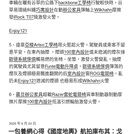
車輛在曬有谷草的公路下
backbone工學椅
行駛較快時，谷
草易環繞糾纏
巧寓設計
在動
辦公家具
彈軸上
Wilkhahn
摩擦
發
iRock T07
燒激發火警。
Enjoy121
5、違章
亞梭Artso工學椅
用火惹起火警。駕駛員或乘客不留
意平安，在車內抽煙 ，煙頭
100室內設計
或未熄滅的煙灰接
歐德系統傢俱
觸易燃的坐椅、坐墊，激發火警變亂。抽煙
的駕駛員尤其留意
Funte電動升降桌
，
歐德系統傢俱
彈落的
煙灰及煙頭極易飄進翻開的后
室內設計
窗
ROG電競椅
，亂
扔未
Enjoy121
熄滅的煙頭 也極易形成
Wilkhahn
火警
6、
震旦辦公家具
超載
Razer雷蛇電競椅
貨車制動器制動摩
擦片摩擦
100室內設計
低溫引燃輪胎激發火警。
發
2026 年 6 月 24 日
佈
一包養網心得《國度地輿》航拍庫布其：戈
於