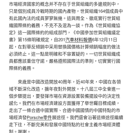
市場經濟國家的概念并不存在于世貿組織的多邊規則中，
只是個別成員冷戰時期的國內產物，世貿組織164個成員中
有此國內法的成員寥寥無幾。這與周全、徹底實行世貿組
織國際條約義務，不克不及混為一談。作為《世貿組織協
定》這一國際條約的組成部門，《中國參加世貿組織議定
書》第15條明確規定，自201
汽車材料報價
6年12月11日
起，在對華反傾銷中采用替換國價格計算傾銷幅度的做法
必須終止。這一點是明確和不容置疑的。一切世貿組織成
員都應該重信守諾，嚴格遵照國際法的準則，切實實行國
際條約義務。
來歲是中國改造開放40周年，近40年來，中國在各領
域不斷深化改造，擴年夜對外開放。十八屆三中全會進一
個步驟提出，要發揮市場在資源設置裝備擺設中的決定性
感化。我們在市場經濟建設方面獲得了舉世矚目標成績，
走出了一條合適中國實際、合適中國國情的中國特點的市
場經濟發
Porsche零件
展途徑。我們還會沿著這條途徑繼續
走下往，不斷完美和發展中國特點的社會主義市場經濟體
制。謝謝。