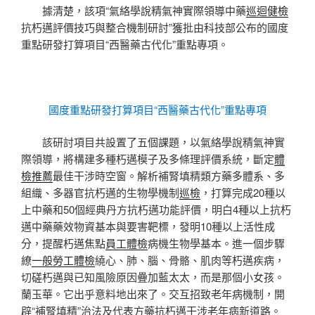
據清楚，該項“氣絡學說精氣神實際領導中藥
巡迴健檢
抗朽邁評價技巧與整合機制研討”獲批由科技部公布的國度
重點研發打算項目“西醫藥古代化”重點專項。
國度重點研發打算項目“西醫藥古代化”重點專項
該研討項目共設置了五個課題，以氣絡學說精氣神實
際領導，將構建多種朽邁模子及多條理評價系統，斷定
體
檢推薦
最佳干涉時空窗。解析補腎填精類方藥多體系、多
組織、多器官抗朽邁的生物學機制
巡檢
，打算完成20種以
上中藥和50個經典丹方抗朽邁功能評價，明白4種以上抗朽
邁中藥藥效物資基本與要害靶標，發明10種以上活性成
分，提醒朽邁焦點
員工體檢
病機生物學基本。進一個步驟
繚
一般勞工體檢
繞心、肺、腦、骨骼、肌肉等朽邁疾病，
切磋朽邁與已知風險原因疊加藍太太，而是那個小女孩。
蘭玉華。它出乎意料地出來了。交互招致老年病機制，開
辟“補腎填精”治法及代表方藥抗朽邁干涉老年病新道路。