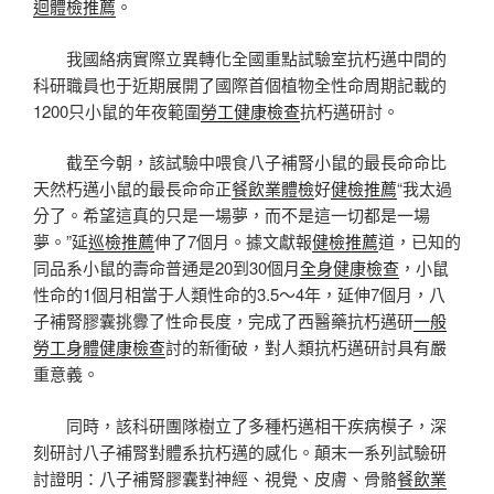
迴體檢推薦
。
我國絡病實際立異轉化全國重點試驗室抗朽邁中間的
科研職員也于近期展開了國際首個植物全性命周期記載的
1200只小鼠的年夜範圍
勞工健康檢查
抗朽邁研討。
截至今朝，該試驗中喂食八子補腎小鼠的最長命命比
天然朽邁小鼠的最長命命正
餐飲業體檢
好
健檢推薦
“我太過
分了。希望這真的只是一場夢，而不是這一切都是一場
夢。”延
巡檢推薦
伸了7個月。據文獻報
健檢推薦
道，已知的
同品系小鼠的壽命普通是20到30個月
全身健康檢查
，小鼠
性命的1個月相當于人類性命的3.5～4年，延伸7個月，八
子補腎膠囊挑釁了性命長度，完成了西醫藥抗朽邁研
一般
勞工身體健康檢查
討的新衝破，對人類抗朽邁研討具有嚴
重意義。
同時，該科研團隊樹立了多種朽邁相干疾病模子，深
刻研討八子補腎對體系抗朽邁的感化。顛末一系列試驗研
討證明：八子補腎膠囊對神經、視覺、皮膚、骨骼
餐飲業