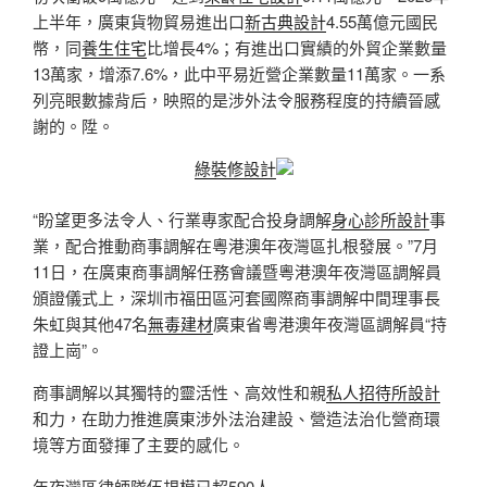
上半年，廣東貨物貿易進出口
新古典設計
4.55萬億元國民
幣，同
養生住宅
比增長4%；有進出口實績的外貿企業數量
13萬家，增添7.6%，此中平易近營企業數量11萬家。一系
列亮眼數據背后，映照的是涉外法令服務程度的持續晉感
謝的。陞。
綠裝修設計
“盼望更多法令人、行業專家配合投身調解
身心診所設計
事
業，配合推動商事調解在粵港澳年夜灣區扎根發展。”7月
11日，在廣東商事調解任務會議暨粵港澳年夜灣區調解員
頒證儀式上，深圳市福田區河套國際商事調解中間理事長
朱虹與其他47名
無毒建材
廣東省粵港澳年夜灣區調解員“持
證上崗”。
商事調解以其獨特的靈活性、高效性和親
私人招待所設計
和力，在助力推進廣東涉外法治建設、營造法治化營商環
境等方面發揮了主要的感化。
年夜灣區律師隊伍規模已超590人