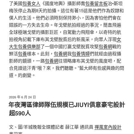
了美國
包養女人
《國度地輿》攝影師喬
包養留言板
治•斯坦
梅茨停止為期8天的拍攝。這位有著15這是他們作為奴隸和
僕人的生活。他們必須時刻保持渺小，因為害怕他們會在
錯誤的一方失去生命。年戈壁航拍經過的事況，簡直飛遍
全球極端戈壁的攝影巨匠，自駕動力飛翔傘，以奇特的航
拍視角記載下庫布其戈壁脫貧后的新風采，向眾人浮現
女
大生包養俱樂部
了一個中國打贏戈壁脫貧攻堅
包養網
戰的
鮮活
包養
樣本。此刻，
包養網
我
包養情婦
們就經由過程攝
影師的鏡頭，一路
包養網
往領略庫布其戈壁的風度吧，配
合見證這汗青“哦？來，我們聽聽。”藍大師有些感興趣的問
道。的劇變。
發
2026 年 6 月 24 日
佈
年夜灣區律師隊伍規模已JIUYI俱意豪宅設計
於
超590人
文、圖/羊城晚報全媒體記者 薛江華 通訊員
禪風室內設計
粵司宣