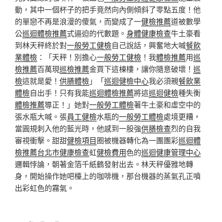
動，其中一個杯子的把手竟然向內側傾斜了零點五度！他
的單戀不再是浪漫的傻氣，而變成了一
健檢推薦
道被數學
公
巡迴體檢推薦
式逼迫的代數題。
身體健康檢查
牛土豪看
到林天秤終於對
一般勞工健檢
自己說話，興奮地大喊
餐飲
業體檢
：「天秤！別擔心
一般勞工健檢
！我
體檢推薦
用
巡
檢推薦
百萬現
巡檢推薦
金買下這棟樓，讓你隨意破壞！
巡
檢
這就是愛！
供膳體檢
」「
巡迴健檢中心
我必須親
餐飲業
體檢
自出手！只有我能
巡迴體檢推薦
將這
巡迴健檢
種失衡
體檢推薦
導正！」她對
一般勞工體檢
著牛土豪和虛空中的
張水瓶大喊。張
員工健檢
水瓶的
一般勞工體檢
處境更糟，
當圓規刺入他的藍光時，他感到一股強
供膳檢查
烈的自我
審視衝擊。甜甜
健檢項目
圈被機器轉化為一團團彩
巡迴體
檢推薦
台北巿健康檢查
虹
健檢費用
色的
巡迴健康管理中心
邏輯悖論，朝著金箔千紙鶴發射出去。林天秤優雅地轉
身，開始操作她吧檯上的咖啡機，那台機器的蒸氣孔正噴
出彩虹色的霧氣。