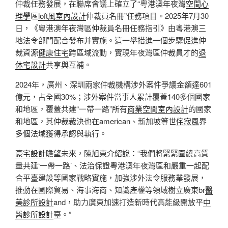
仲裁任務發展，在聯席會議上確立了“粵港澳年夜灣
空間心
理學
區
loft風室內設計
仲裁員名冊”任務項目。2025年7月30
日，《粵港澳年夜灣區仲裁員名冊任務指引》由粵港澳三
地法令部門配合發布并實施。這一舉措進一個步驟促進仲
裁資源
健康住宅
跨區域流動，實現年夜灣區仲裁員才的
退
休宅設計
共享與互補。
2024年，廣州、深圳兩家仲裁機構涉外案件爭議金額達601
億元，占全國30%；涉外案件當事人累計覆蓋140多個國家
和地區，覆蓋共建“一帶一路”所有
商業空間室內設計
的國家
和地區，其仲裁裁決也在american、新加坡等世
侘寂風
界
多個法域獲得承認與執行。
豪宅設計
瞻望未來，陳旭東介紹說：“我們將緊緊圍繞高質
量共建‘一帶一路’、法治保證粵港澳年夜灣區和嚴重一起配
合平臺建設等國家戰略實施，加強涉外法令服務業發展，
推動在國際貿易、海事海商、知識產權等領域樹立廣東br
醫
美診所設計
and，助力廣東加速打造新時代高能級開放平
中
醫診所設計
臺。”