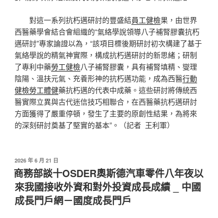
對這一系列抗朽邁研討的豐盛結
員工健檢
果，由世界
西醫藥學會結合會組織的“氣絡學說領導八子補腎膠囊抗朽
邁研討”專家論證以為，“該項目標後期研討初次構建了基于
氣絡學說的精氣神實際，構成抗朽邁研討的新思緒；研制
了專利中藥
勞工健檢
八子補腎膠囊，具有補腎填精、燮理
陰陽、溫扶元氣、充養形神的抗朽邁功能，成為西醫
行動
健檢
勞工體健
藥抗朽邁的代表中成藥。這些研討將傳統西
醫實際立異與古代迷信技巧相聯合，在西醫藥抗朽邁研討
方面獲得了嚴重停頓，發生了主要的原創性結果，為將來
的深刻研討奠基了堅實的基本”。（記者 王利軍）
發
2026 年 6 月 21 日
佈
商務部談十OSDER奧斯德汽車零件八年夜以
於
來我國接收外資和對外投資成長成績 _ 中國
成長門戶網－國度成長門戶