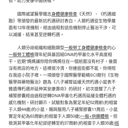
長，助力安康中國扶植。
國際威望醫學雜志
身體健康檢查
《天然》、《朽邁細
胞》等頒發的最新抗朽邁研討表白，人類朽邁從生物學層
面有12年夜機制，經由過程對這些機制停止醫治干涉，可
以減緩、結束甚至逆轉朽邁。
人類分歧組織和細胞類型
一般勞工身體健康檢查
的心
一般勞工體檢
理年紀與基因組DNA的甲基化水平高度相
干，近期“媽媽讓你陪你媽媽住在一個前面沒有村子，後面
沒有商店的地方，這裡很冷清，你連逛街都不能，你得陪
在我這小院子裡。一項頒發于國際醫學範疇SCI期刊《生物
醫學與藥物醫治》題為《八子補腎延緩天然朽邁小鼠表不
雅遺傳朽邁并延伸其安康壽命》的研討，初次提醒了八子
補腎膠囊經由過程逆轉DNA甲基化朽邁而延緩全體朽邁的
感化機制。研討顯示，試驗對象為實足年紀52周齡(約相當
于人類44歲)的小鼠，賜與服用八子補腎膠囊11周后，小鼠
實足年紀為63周齡(約相當于人類50歲)
一般+供膳體檢
，但
檢測其甲基化年紀卻逆轉至約37周齡(約相當于人類35歲)
巡