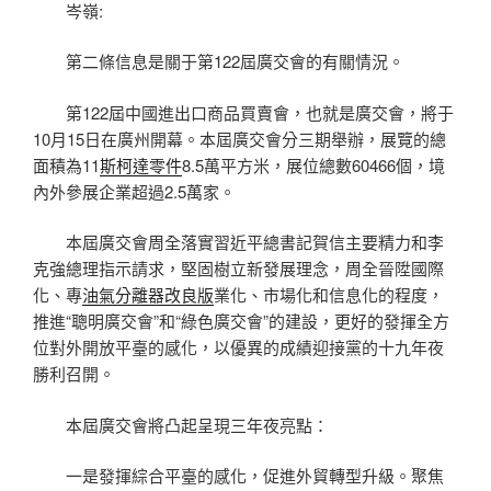
岑嶺:
第二條信息是關于第122屆廣交會的有關情況。
第122屆中國進出口商品買賣會，也就是廣交會，將于
10月15日在廣州開幕。本屆廣交會分三期舉辦，展覽的總
面積為11
斯柯達零件
8.5萬平方米，展位總數60466個，境
內外參展企業超過2.5萬家。
本屆廣交會周全落實習近平總書記賀信主要精力和李
克強總理指示請求，堅固樹立新發展理念，周全晉陞國際
化、專
油氣分離器改良版
業化、市場化和信息化的程度，
推進“聰明廣交會”和“綠色廣交會”的建設，更好的發揮全方
位對外開放平臺的感化，以優異的成績迎接黨的十九年夜
勝利召開。
本屆廣交會將凸起呈現三年夜亮點：
一是發揮綜合平臺的感化，促進外貿轉型升級。聚焦