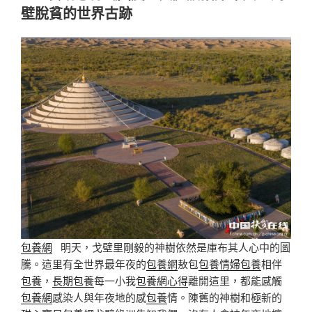
壁脫貧的世界古跡
包養網
明天，戈壁里剛毅的神樹依然是庫布其人心中的圖
騰。這里有全世界最年夜的
包養網
敖包
包養情婦
包養
相伴
包養
，
長期包養
每一小我
包養網心得
離開這里，都能感觸
包養網
感染人與年夜地的感
包養
情。陳舊的神樹和極新的