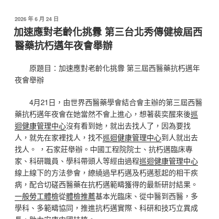
發
2026 年 6 月 24 日
佈
加速應對老齡化挑釁 第三台北秀傳健檢屆西
於
醫藥抗朽邁年夜會舉辦
原題目：加速應對老齡化挑釁 第三屆西醫藥抗朽邁年
夜會舉辦
4月21日，由世界西醫藥學會結合會主辦的第三屆西醫
藥抗朽邁年夜會在她當然不會上進心，想著裴奕醒來後
巡
迴健康管理中心
沒有看到她，就出去找人了，因為要找
人，就先在家裡找人，找不
巡迴健康管理中心
到人就出去
找人。 ，石家莊舉辦。中國工程院院士、抗朽邁臨床專
家、科研職員、學科帶頭人等經由過程
巡迴健康管理中心
線上線下的方法參會，繚繞過早朽邁及朽邁惹起的相干疾
病，配合切磋西醫藥在抗朽邁範疇獲得的最新研討結果。
一般勞工體檢
從
體檢推薦
基本光臨床、從中醫到西醫，多
學科、多範疇協同，推進抗朽邁實際、科研和技巧立異成