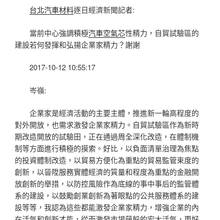
台北汽車材料
逐日經濟新聞記者:
當前中心強調積極
汽車空氣芯
性精力，自貿試驗區的
建設若何發揮和弘揚企業家精力？謝謝
2017-10-12 10:55:17
岑嶺:
企業家是經濟活動的主要主體，推進新一輪高程度的
對外開放，也需求激發企業家精力。自貿試驗區作為新時
期改造開放的試驗田，正在通過周全深化改造，在體制機
制等方面進行積極的摸索。好比，以負面清單治理為焦點
的投資體制改造，以貿易方便化為重點的貿易監管束度的
創新，以晉陞服務實體經濟的質量和程度為重點的金融開
放創新的舉措，以防控風險作為底線的事中事后的監管體
系的建設，以鼓勵創業創新為著眼點的公共服務體系的建
設等等，我認為這些都能激發企業家精力，增強企業的內
在活氣和創新才能，從而激發市場蘊躲的宏大活氣，更好