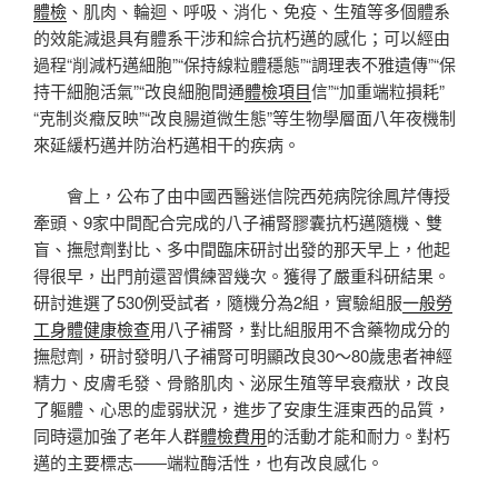
體檢
、肌肉、輪迴、呼吸、消化、免疫、生殖等多個體系
的效能減退具有體系干涉和綜合抗朽邁的感化；可以經由
過程“削減朽邁細胞”“保持線粒體穩態”“調理表不雅遺傳”“保
持干細胞活氣”“改良細胞間通
體檢項目
信”“加重端粒損耗”
“克制炎癥反映”“改良腸道微生態”等生物學層面八年夜機制
來延緩朽邁并防治朽邁相干的疾病。
會上，公布了由中國西醫迷信院西苑病院徐鳳芹傳授
牽頭、9家中間配合完成的八子補腎膠囊抗朽邁隨機、雙
盲、撫慰劑對比、多中間臨床研討出發的那天早上，他起
得很早，出門前還習慣練習幾次。獲得了嚴重科研結果。
研討進選了530例受試者，隨機分為2組，實驗組服
一般勞
工身體健康檢查
用八子補腎，對比組服用不含藥物成分的
撫慰劑，研討發明八子補腎可明顯改良30～80歲患者神經
精力、皮膚毛發、骨骼肌肉、泌尿生殖等早衰癥狀，改良
了軀體、心思的虛弱狀況，進步了安康生涯東西的品質，
同時還加強了老年人群
體檢費用
的活動才能和耐力。對朽
邁的主要標志——端粒酶活性，也有改良感化。