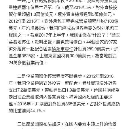
一是走出往的規模擴年夜。2016年，我國對外投資流
量連續兩年位居世界第二位。截至2016年末，對外直接投
資存量超過1.3萬億美元，境外資產總額達到5萬億美元。
2012年到2016年，對外承包工程完成營業額累計約7100億
美元，年均增長9%，我國已經成為世界重要的對外承包工
程國之一。截至2017年上半年，我國企業在“什麼？！”藍玉
華驀地停住，驚叫出聲，臉色驚得慘白。44個國家的97家
道外經貿一起配合區累
德系車零件
計投資289.9億美元，進
區企業3825家，上繳東道國稅費30.9億美元，為當地創造
24萬多個就業崗位。
二是企業國際化經營程度不斷進步。2012年到2016
年，我國企業通過對外投資一起配合，累計實現境外銷售
支出7.2萬億美元，帶動進出口1.9萬億美元。跨國并購成為
走出往企業獲取海內優質資源、補齊國內短板的主要途
徑。2016年，并購類對外投資865億美元，占對外投資總額
的比重達到44.1%。
三是產業國際布局加速。在國內要素本錢上升的佈景