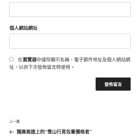
個人網站網址
在
瀏覽器
中儲存顯示名稱、電子郵件地址及個人網站網
址，以供下次發佈留言時使用。
文
上
上一篇
章
一
獨庫高速上的“雪山行覓包養價格者”
導
篇