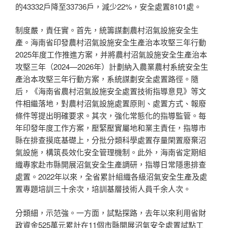
的43332戶降至33736戶，減少22%，安全處置8101處。
制度嚴，責任實。首先，統籌謀劃農村沼氣設施安全生
產。海南省印發農村沼氣設施安全生產治本攻堅三年行動
2025年度工作推進方案，并將農村沼氣設施安全生產治本
攻堅三年（2024—2026年）計劃納入農業農村系統安全生
產治本攻堅三年行動方案，系統謀劃安全處置路徑。隨
后，《海南省農村沼氣設施安全處置技術指導意見》等文
件相繼落地，對農村沼氣設施處置原則、處置方式、報廢
條件等提出明確要求。其次，強化常態化的指導監管。每
年印發年度工作方案，壓緊壓實屬地和業主責任，指導市
縣在排查摸底基礎上，分批分類科學處置存量閑置廢棄沼
氣設施，構筑長效化安全管理機制。此外，海南省定期組
織專家赴市縣開展沼氣安全生產調研，指導日常隱患排查
處置。2022年以來，全省累計組織各級沼氣安全生產及處
置專題培訓三十余次，培訓基層技術人員千余人次。
分類細，示范強。一方面，試點探路，去年以來利用省財
政資金525萬元累計在11個市縣開展沼氣安全處置試點工