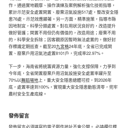
作，通過實地觀摩、操作演練及案例解析強化技術指導，
累計示范安全處置閑置、廢棄沼氣設施517處，整改安全隱
患76處，示范效應顯著。另一方面，精準施策，指導市縣
因地制宜，科學分類處置。對在用狀況良好的，改造提升
做好管護；閑置不用但仍有價值的，改造用途；廢棄不用
的，科學安全拆除；因客觀原因暫時無法處置的，做好封
存標識定期巡查。截至20
九宮格
24年底，全省已完成閑
置、廢棄戶用沼氣池處置8101戶，完成率22.97%。
下一步，海南省將統籌資源力量，強化支撐保障，力爭到
今年底，全省閑置廢棄戶用沼氣設施安全處置率躍升至
70%以
舞蹈場地
上，重大安全隱患總體可控，到2026年
底，處置率達到100%，實現重大安全隱患動態清零，兜牢
農村安全生產底線。
發佈留言
發佈留言必須填寫的電子郵件地址不會公開。
必填欄位標