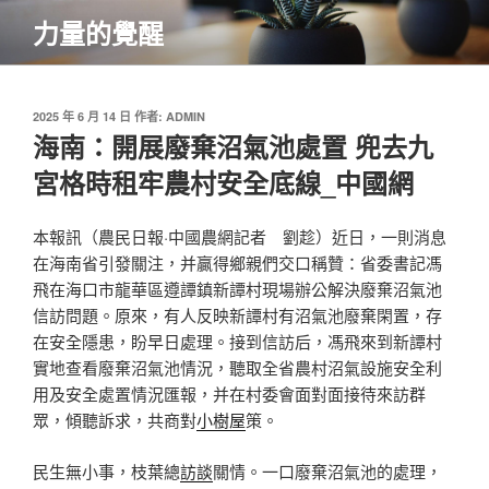
跳
力量的覺醒
至
主
要
內
發
2025 年 6 月 14 日
作者:
ADMIN
佈
海南：開展廢棄沼氣池處置 兜去九
容
於
宮格時租牢農村安全底線_中國網
本報訊（農民日報·中國農網記者 劉趁）近日，一則消息
在海南省引發關注，并贏得鄉親們交口稱贊：省委書記馮
飛在海口市龍華區遵譚鎮新譚村現場辦公解決廢棄沼氣池
信訪問題。原來，有人反映新譚村有沼氣池廢棄閑置，存
在安全隱患，盼早日處理。接到信訪后，馮飛來到新譚村
實地查看廢棄沼氣池情況，聽取全省農村沼氣設施安全利
用及安全處置情況匯報，并在村委會面對面接待來訪群
眾，傾聽訴求，共商對
小樹屋
策。
民生無小事，枝葉總
訪談
關情。一口廢棄沼氣池的處理，