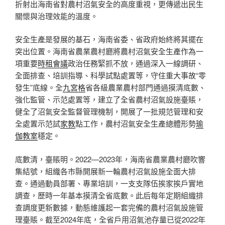
折射出海南省對農村沼氣安全的高度重視，更傳遞出民生
關懷與治理效能的溫度。
安全生產是發展的基石，海南省委、省政府始終將其擺在
突出位置。海南省農業農村廳將農村沼氣安全生產作為一
項重要
時租會議
政治任務緊抓不放，通過深入一線調研、
全面排查、培訓指導、科學試點處置等，守住重大事故“零
發生”底線。全
九宮格
省各級農業農村部門通過摸清底數、
強化監管、示范處置等，建立了全省農村沼氣設施臺賬，
健全了沼氣安全監督管理機制，開展了一批規范管理和安
全處置示范試
家教
點工作，農村沼氣安全生產總體形勢
瑜
伽教室
穩定。
底數清，臺賬明。2022—2023年，海南省農業農村廳吹響
集結號，組織各市縣開展新一輪農村沼氣設施全面大排
查。通過動員部署、專業培訓，一支支隊伍挨家挨戶實地
調查，歷時一年基本摸清全省底數。此后每年定期組織排
查調度更新數據，動態維護起一套完備的農村沼氣設施管
理臺賬。截至2024年底，全省戶用沼氣池存量已從2022年