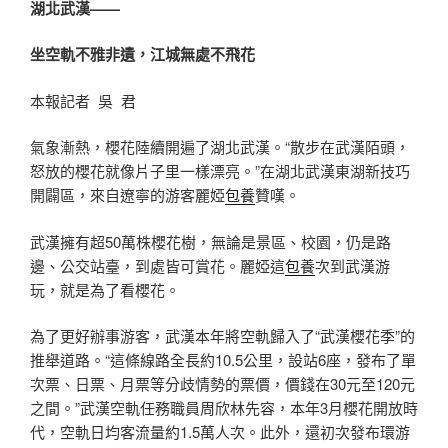
湖北武漢——
坐空軌不雅非遺，江城無處不飛花
本報記者 吳 君
氣象漸熱，櫻花陸續開遍了湖北武漢。“散步在武漢陌頭，
怒放的櫻花就像片子里一樣漂亮。”在湖北武漢東湖新技巧
開闢區，來自遼寧的游客麗婭
包養
贊嘆。
武漢擁有超50萬株櫻花樹，無論是景區、校園，仍是路
邊、公交站臺，到處皆可賞花。麗婭這
包養
次到武漢游
玩，就是為了看櫻花。
為了更好辦事游客，武漢本年將空軌歸入了“武漢櫻花季”的
推舉道路。“這條線路全長約10.5公里，設站6座，發布了單
次票、日票、月票等分歧情勢的票價，價錢在30元至120元
之間。”武漢空軌任務職員周欣林先容，本年3月櫻花開放時
代，空軌日均客流量約1.5萬人次。此外，還初次發布環游