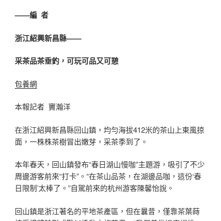
——編 者
浙江紹興新昌縣——
采茶品茶垂釣，可玩可品又可憩
包養網
本報記者 竇瀚洋
在浙江紹興新昌縣回山鎮，均勻海拔412米的茶山上東風掠
面，一株株茶樹冒出嫩芽，采茶季到了。
本年春天，回山鎮發布“春日湖山慢咖”主題游，吸引了不少
周邊游客前來“打卡”。“在茶山品茶，在湖邊品咖，這份‘春
日限制’太棒了。”自駕前來的杭州游客陳馨怡說。
回山鎮是浙江著名的平地茶產區，但在曩昔，僅靠茶葉蒔