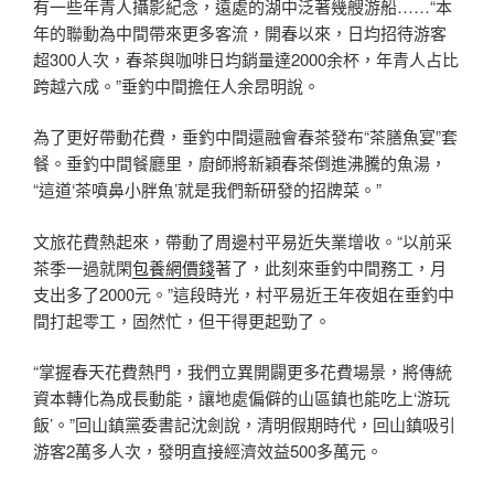
有一些年青人攝影紀念，遠處的湖中泛著幾艘游船……“本
年的聯動為中間帶來更多客流，開春以來，日均招待游客
超300人次，春茶與咖啡日均銷量達2000余杯，年青人占比
跨越六成。”垂釣中間擔任人余昂明說。
為了更好帶動花費，垂釣中間還融會春茶發布“茶膳魚宴”套
餐。垂釣中間餐廳里，廚師將新穎春茶倒進沸騰的魚湯，
“這道‘茶噴鼻小胖魚’就是我們新研發的招牌菜。”
文旅花費熱起來，帶動了周邊村平易近失業增收。“以前采
茶季一過就閑
包養網價錢
著了，此刻來垂釣中間務工，月
支出多了2000元。”這段時光，村平易近王年夜姐在垂釣中
間打起零工，固然忙，但干得更起勁了。
“掌握春天花費熱門，我們立異開闢更多花費場景，將傳統
資本轉化為成長動能，讓地處偏僻的山區鎮也能吃上‘游玩
飯’。”回山鎮黨委書記沈劍說，清明假期時代，回山鎮吸引
游客2萬多人次，發明直接經濟效益500多萬元。