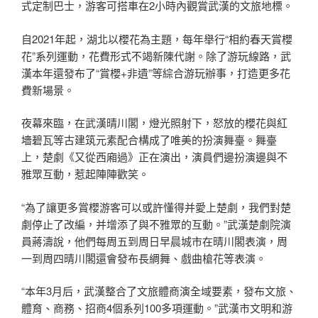
式定制巴士，游客可搭車在2小時內觀賞武漢的文旅地標。
自2021年起，湖北以櫻花為主題，每年舉行“相約春天賞櫻
花”系列運動，花費形式不竭新陳代謝。除了游玩線路，武
漢本年還發布了“賞櫻+非遺”等綜合游玩辦事，打造更多花
費新場景。
夜幕來臨，在武漢晴川閣，燈光照射下，怒放的櫻花與紅
墻碧瓦等古建筑元素配合構成了唯美的扮演舞臺。舞臺
上，楚劇《又從西廂過》正在演出，演員們邊扮演邊與不
雅眾互動，惹起陣陣歡笑。
“為了讓更多賞櫻游客可以或許懂得并愛上楚劇，我們對楚
劇停止了改編，并增添了與不雅眾的互動。”武漢楚劇院演
員蔣濤說，他們每周五到周日早晨城市在晴川閣表演，周
一到周四晴川閣還會發布長綢舞、戲曲槍花等表演。
“本年3月后，武漢整合了文旅體商演全域要素，發布文旅、
體育、商務、招商4個系列100多項運動。”武漢市文明和游