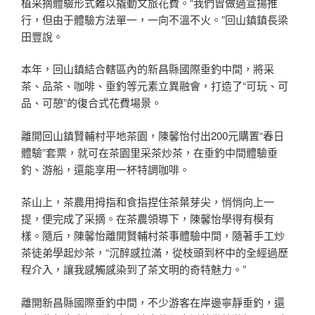
植采摘體驗形式難以撬動文旅花費。“我們曾做過宣揚推
行，但由于體驗方法單一，一向不溫不火。”回山鎮鎮長梁
田豐說。
本年，回山鎮結合轄區內的新昌縣國際垂釣中間，將采
茶、品茶、咖啡、垂釣等元素立異融會，打造了“可玩、可
品、可憩”的復合式花費場景。
離開回山鎮賢輔村平地茶園，陳馨怡付出200元購置“春日
體驗”套票，就可在茶園里采茶炒茶，在垂釣中間體驗垂
釣、游船，還能享用一杯特調咖啡。
茶山上，茶農用拇指和食指捏住茶葉芽尖，悄悄向上一
提，便完成了采摘。在茶農領導下，陳馨怡學得有模有
樣。隨后，陳馨怡離開賢輔村茶事體驗中間，隨著手工炒
茶徒弟學起炒茶，“沉醉感拉滿，從枝頭到杯中的全經過歷
程介入，讓我感觸感染到了茶文明的奇特魅力。”
離開新昌縣國際垂釣中間，不少游客在岸邊寧靜垂釣，還