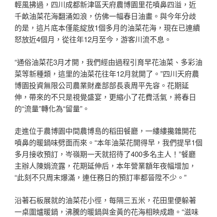
輕風拂過，四川成都新津區天府農博園里花噴鼻四溢，近
千畝油菜花海翻涌如浪，仿佛一幅春日油畫。與今年分歧
的是，這片底本僅能綻放1個多月的油菜花海，現在已連續
怒放近4個月，從往年12月至今，游客川流不息。
“通俗油菜花3月才開，我們經由過程引育早花油菜、多彩油
菜等新種類，這里的油菜花往年12月就開了。”四川天府農
博園投資無限公司農業財產部部長袁周平先容。花期延
伸，帶來的不只是視覺盛宴，更縮小了花費活氣，將春日
的“流量”轉化為“留量”。
走進位于農博園中間農博島的稻田餐廳，一縷縷攙雜開花
噴鼻的暖鍋味劈面而來。“本年油菜花開得早，我們提早1個
多月接收預訂，岑嶺期一天就招待了400多名主人！”餐廳
主辦人陳娟流露，花期延伸后，本年營業額年夜幅增加，
“此刻不只周末爆滿，連任務日的預訂率都晉陞不少。”
沿著石板展就的油菜花小徑，每隔三五米，花田里便躲著
一桌圍爐暖鍋，沸騰的暖鍋與金黃的花海相映成趣。“滋味