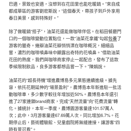
巴適，景致也安適，沒想到在花田里也能吃暖鍋。”來自成
都成華區的游客劉密斯說，“這個春天，帶孩子到戶外享用
春日美景，感到特殊好。”
除了做暖鍋“搭子”，油菜花還能做咖啡伴侶。在稻田餐廳門
口的一個咖啡變動位置點位，一款“油菜花拿鐵”勾起
包養
了
游客的獵奇。幾瓣油菜花瓣悄悄漂在咖啡概況，細細品
嘗，濃烈的咖啡噴鼻味中顯露出奇特的花噴鼻。“借助油菜
花田的熱度，我們與咖啡商家停止一起配合，發布了這款
季候限制飲品，良多游客都想品嘗一下。”陳娟說。
油菜花的“超長待機”增進農博島多元業態連續進級。據先
容，依托花期延伸的“場景盈利”，農博島本年新進駐一批活
動咖啡車，多少數字較往年增加近50%。農博島本年還引
進了27家連鎖brand商家，完成“天然流量”向“花費流量”轉
化。據統計，本年一季度，農博園游客量達101.57萬人
次；此中，3月游客量達67.69萬人次，同比增加6.7%。花
期停止后，藝術體驗館、兒童戲院將無縫連接，讓游客“四
時有景可看”。