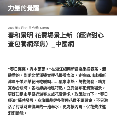
跳
力量的覺醒
至
主
要
內
發
2025 年 6 月 21 日
作者:
ADMIN
佈
春和景明 花費場景上新（經濟甜心
容
於
查包養網聚焦）_中國網
“春日遲遲，卉木萋萋。”在浙江紹興新昌縣采摘春茶、體
驗垂釣，到湖北武漢邊賞櫻花邊看表演，走進四川成都新
津區千畝油菜花田吃暖鍋……氣象漸熱，萬物競發，踏青
賞春合法時。各地繚繞地區特點，立異發布花費新場景，
更好知足市平易近游客文旅花費需求。政策助力下，“春日
經濟”蓬勃發展，商旅體裁健多業態花費不竭融會，不只激
活了村落財產復興的一池春水，更為擴內需、促花費注進
汩汩動能。