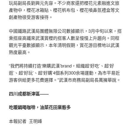
玩局副局長劉興元先容。不少商家還把櫻花元素融進文旅
產物中，櫻花冰箱貼、櫻花帆布包、櫻花噴鼻氛禮盒等文
創產物很受游客接待。
中國鐵路武漢局團體無限公司數據顯示，3月中旬以來，搭
乘搭座高鐵來武漢賞櫻的搭客人數呈慢慢上升趨向。同程
觀光平臺數據顯示，本年清明假期，賞花游目標地以武漢
熱度最高。
“我們將持續打造‘樂購武漢’brand，組織超‘好吃’、超‘好
逛’、超‘好玩’、超‘好購’4個系列300余場運動，為市平易近
游客供給更多花費選擇。”武漢市商務局副局長萬擁華說。
四川成都新津區——
吃暖鍋喝咖啡，油菜花田業態多
本報記者 王明峰