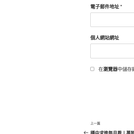
電子郵件地址
*
個人網站網址
在
瀏覽器
中儲存
文
上
上一篇
章
一
穩中求進每月看丨萬