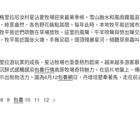
格里拉尼汝村星沾夏牧場迎來最美季候。雪山融水和風雨霧嵐滋
，綠意盎然，各色野花裝點其間。每年此時，本地牧平易近城市
牧平易近們疏散在草場放牧，這里的風聲、牛羊啼聲與勞出聲交
，牧平易近圍坐火塘，手舞足蹈。頭頂殘暴星河，傾聽草原蟲叫
里拉游玩業的成長，星沾牧場也垂垂熱烈起來。越來越多游客慕
沉醉式感觸感染
包養行情
高原牧場奇特魅力。在這片地盤上，傳
示出勃勃活力。圖為6月12
包養網
日，丹增培楚牽著馬，走在前
 8 9
包養
10 11 12 >