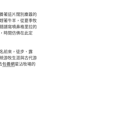
養著這片闊別塵囂的
趕著牛羊，從夏季牧
錯譜寫噴鼻格里拉的
，時間仿佛在此定
名前來，徒步、露
統游牧生涯與古代游
去
包養網
星沾牧場的