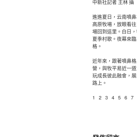
中新社記者 王林 攝
進進夏日，云南噴鼻
高原牧場，放眼看往
場回到這里。白日，
夏季村歌。夜幕來臨
格。
近年來，跟著噴鼻格
營，與牧平易近一道
玩成長彼此融會，展
路上。
1 2 3 4 5 6 7