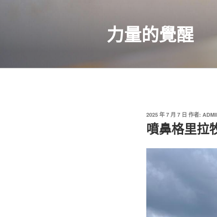
跳
至
力量的覺醒
主
要
內
容
發
2025 年 7 月 7 日
作者:
ADMI
佈
噴鼻格里拉
於