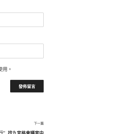
使用。
下
下一篇
一
行”_找九宮格會議室中