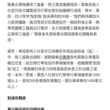
跟著企業陸續停工復產，用工需求連續增添。廣東各級人
社部分結合鐵路部分打算在節后組織開行湖南、貴州、廣
西、四川等地“點對點”返崗專列約20趟。“我們將持續加大
力度與鐵路、路況等部分的溝通協作，親密對接企業，精
準把握務工職員出行需求，全力保證務工職員進粵返崗和
企業停工復產。”廣東省失業辦事治理局隨車任務職員表
現。
據悉，粵桂兩地人社部分已持續多年經由過程省（區）、
市、縣三級聯念頭制，按期搜集
包養網
發布廣東企業優質
職位信息、結合舉行粵桂協作專場僱用會、組織展開“點對
點”送工，增進鄉村休息力特殊是脫貧休息力外出務工增
收。本年一季度，廣西人社部分打算舉行專場僱用會1000
場以上，發布200多萬個失業職位，開行專車專列1000車次
以上。
對接有精度
惠企熱平易近同頻共振