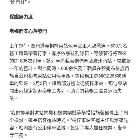
“開門紅”。
保證無力度
老鄉們安心落發門
上午9時，貴州遵義桐梓東站候車室里人聲鼎沸。600余名
務工職員帶著行李，有序依序排列隊伍，等候著行將到來
的D1835次列車，該列車將載著他們奔赴廣州南站，開啟新
一年的奮斗。與此同時，600余名務工職員在黔南布依族苗
族自治州都勻東站公用候車區，等候務工專列G2265次列
車的到來。2月3日，鐵路部分初次從桐梓東站、都勻東站
開出兩趟定制返崗務工專列，助力黔籍務工職員返崗失
業。
“我們提早對進站閘機和檢票閘機等舉措措施裝備停止了周
全檢討，延長搭客進站時光。”桐梓東站客運主任馬潔茹先
容，站內設有公用候車區域，設定了專人擔任檢票、搭車
等任務。