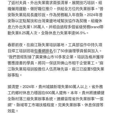
了返村夫員、外出失業需求兩張清單，展開技巧培訓、組
織僱用運動、做好職位推介，供給全方位的失業辦事。”普
安縣失業局局長龐珍說。作為勞務輸入年夜縣，2024年普
安縣以定點幫扶和台灣東邊地域幫扶協作為契機，組織休
息力外出失業1.35萬人，并經由過程多個省級勞務brand帶
動失業8.25萬人次，全縣休息力失業率達96.5%。
春節前夜，在麻江縣失業培訓基地，工具部協作中持久項
目焊工培訓班吸
包養網排名
引了50余論理學員餐與加入。
“我們曾經對接了廣東佛山市10多家企業，培訓及格并獲得
響應證書的學員，將同一保送到佛山市相干企營業工。”麻
江縣失業局培訓股擔任人伍燕琳先容，麻江已設置5個失業
辦事點。
據清楚，2024年，貴州城鎮新增失業60萬人以上，省外務
工的鄉村休息力穩固在600萬人擺佈。本年，貴州將連續健
全縣村落三級失業辦事系統，連續晉陞省外失業辦事“一張
網”、縣域零工市場扶植程度，完美失業辦事、休息保證等
效能。