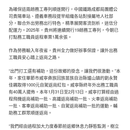
為確保這兩趟務工專列順遂開行，中國鐵路成都局團體公
司貴陽車站、遵義車務段提早組織各站對接屬地人社部
分，聯合外出勞務出行特色，精準展開客流剖析，迷信分
配運力。2025年，貴州將連續開行19趟務工專列，今朝已
打點務工職員返程車票1萬余張。
作為勞務輸入年夜省，貴州全力做好辦事保證，讓外出務
工職員安心踏上返崗之路。
“出門打工還有補助，這份故鄉的掛念，讓我們很激動。”本
年，家住畢節市威寧彝族回族苗族自治縣爐山鎮的劉永賢
佳耦取得1000元自駕返崗紅包。威寧縣終年外出務工職員
有40萬人擺佈。本年1月31日至2月13日，威寧打算經由過
程飛機返崗補助一批、高鐵返崗補助一批、火車返崗補助
一批、客車返崗補助一批、自駕返崗補助一批的運動，輔
助務工群眾順遂返崗。
“我們經由過程加大力度春節前返鄉休息力靜態監測，樹立