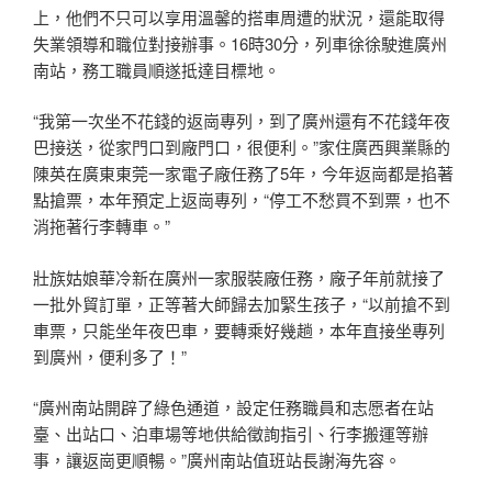
上，他們不只可以享用溫馨的搭車周遭的狀況，還能取得
失業領導和職位對接辦事。16時30分，列車徐徐駛進廣州
南站，務工職員順遂抵達目標地。
“我第一次坐不花錢的返崗專列，到了廣州還有不花錢年夜
巴接送，從家門口到廠門口，很便利。”家住廣西興業縣的
陳英在廣東東莞一家電子廠任務了5年，今年返崗都是掐著
點搶票，本年預定上返崗專列，“停工不愁買不到票，也不
消拖著行李轉車。”
壯族姑娘華冷新在廣州一家服裝廠任務，廠子年前就接了
一批外貿訂單，正等著大師歸去加緊生孩子，“以前搶不到
車票，只能坐年夜巴車，要轉乘好幾趟，本年直接坐專列
到廣州，便利多了！”
“廣州南站開辟了綠色通道，設定任務職員和志愿者在站
臺、出站口、泊車場等地供給徵詢指引、行李搬運等辦
事，讓返崗更順暢。”廣州南站值班站長謝海先容。