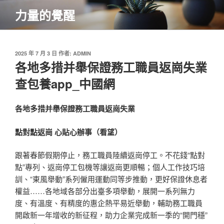
跳
力量的覺醒
至
主
要
內
發
2025 年 7 月 3 日
作者:
ADMIN
佈
各地多措并舉保證務工職員返崗失業
容
於
查包養app_中國網
各地多措并舉保證務工職員返崗失業
點對點返崗 心貼心辦事（看望）
跟著春節假期停止，務工職員陸續返崗停工。不花錢“點對
點”專列、返崗停工包機等讓返崗更順暢；個人工作技巧培
訓、“東風舉動”系列僱用運動同等步推動，更好保證休息者
權益……各地域各部分出臺多項舉動，展開一系列無力
度、有溫度、有精度的惠企熱平易近舉動，輔助務工職員
開啟新一年增收的新征程，助力企業完成新一季的“開門穩”