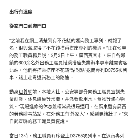
出行有溫度
從家門口到廠門口
“之前我在網上清楚到有不花錢的返崗務工專列，就報了
名，很興奮取得了不花錢搭乘搭座專列的機遇。”正在候車
的務工職員楊兵說。2月3日上午，廣西賓客市，來自各鄉
鎮的600余名外出務工職員搭乘搭座失業辦事專車離開賓客
北站，他們將搭乘搭座不花錢“點對點”返崗專列D3755次列
車，踏上赴粵返崗務工的路途。
動身
包養網
前，本地人社、公安等部分向務工職員宣講失
業創業、休息維權等常識，并派發飲用水、食物等熱心物
質。“現場進修的休息維權常識很是適用，在廣東還有廣西
的勞務辦事站點，在外務工有‘外家人’，感到更結壯了。”來
自武宣縣的務工職員黃夏說。
當日13時，務工職員有序登上D3755次列車。在返崗專列