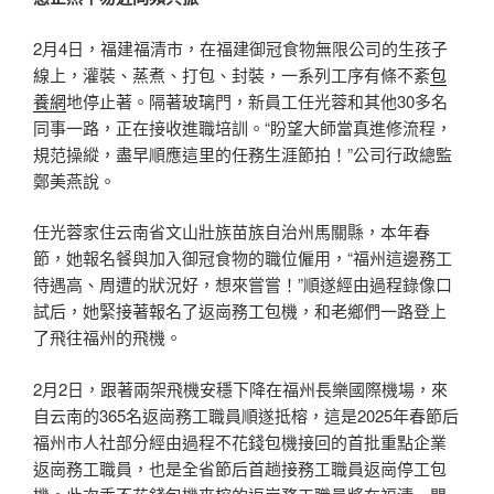
2月4日，福建福清市，在福建御冠食物無限公司的生孩子
線上，灌裝、蒸煮、打包、封裝，一系列工序有條不紊
包
養網
地停止著。隔著玻璃門，新員工任光蓉和其他30多名
同事一路，正在接收進職培訓。“盼望大師當真進修流程，
規范操縱，盡早順應這里的任務生涯節拍！”公司行政總監
鄭美燕說。
任光蓉家住云南省文山壯族苗族自治州馬關縣，本年春
節，她報名餐與加入御冠食物的職位僱用，“福州這邊務工
待遇高、周遭的狀況好，想來嘗嘗！”順遂經由過程錄像口
試后，她緊接著報名了返崗務工包機，和老鄉們一路登上
了飛往福州的飛機。
2月2日，跟著兩架飛機安穩下降在福州長樂國際機場，來
自云南的365名返崗務工職員順遂抵榕，這是2025年春節后
福州市人社部分經由過程不花錢包機接回的首批重點企業
返崗務工職員，也是全省節后首趟接務工職員返崗停工包