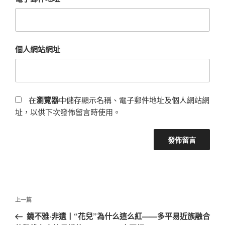
個人網站網址
在
瀏覽器
中儲存顯示名稱、電子郵件地址及個人網站網
址，以供下次發佈留言時使用。
文
上
上一篇
章
一
鏡不雅·非遺丨“花兒”為什么這么紅——多平易近族融合
導