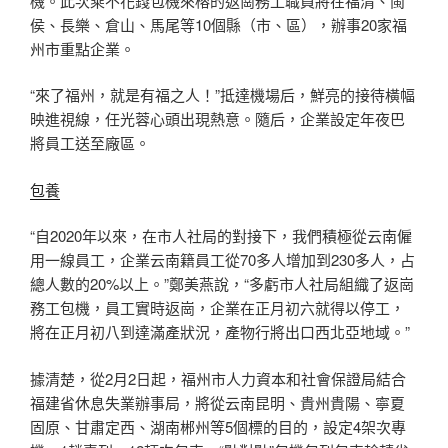
機。此次乘不花錢包機來榕的返崗務工職員將在福清、閩
侯、長樂、倉山、馬尾等10個縣（市、區），辦事20家福
州市重點企業。
“來了福州，就是有福之人！”抵達機場后，鮮亮的接待橫幅
映進視線，任光蓉心頭出現熱意。隨后，企業設定年夜巴
將員工送至廠區。
包養
“自2020年以來，在市人社局的對接下，我們積極從云南僱
用一線員工，企業云南籍員工從70多人增加到230多人，占
總人數的20%以上。”鄭美燕說，“多虧市人社局組織了返崗
務工包機，員工實時返崗，企業在正月初六就得以停工，
將在正月初八到達滿產狀況，產物行將出口西北亞地域。”
據清楚，從2月2日起，福州市人力資本和社會保證局結合
福建省休息失業辦事局，將從云南昆明、貴州貴陽、寧夏
固原、甘肅定西、湖南郴州等5個標的目的，設定4架次專