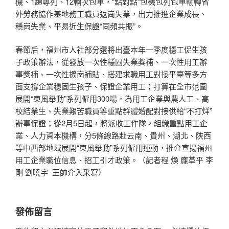
機、1趟專列、12輛次包車，“點對點”包機包列包車輸轉省
外勞務協作基地務工職員返崗失業，出力推進企業成長、
穩崗失業、平易近生保證“同頻共振”。
春節后，福州市人社部分還將出臺本年一季度穩工促生孩
子政策辦法，從發放一次性穩固失業獎補、一次性用工辦
事獎補、一次性擴崗補貼、搭建求職用工對接平臺等多方
面支撐企業穩固生孩子、保證企業用工；打算在全市范圍
展開“東風舉動”系列僱用300場，為用工企業與農人工、高
校結業生、失業艱苦職員等重點群體婚配對接供給“不打烊”
辦事保證；從2月5日起，將派收工作隊，組織重點用工企
業、人力資本機構，分5條線路赴云南、貴州、湖北、陜西
等中西部地域展開“東風舉動”系列僱用運動，推介宣揚福州
用工企業職位信息、招工引才政策。（記者程 煥 龐革平 李
剛 劉曉宇 王帥介入采寫）
發佈留言